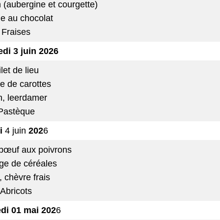
n (aubergine et courgette)
e au chocolat
Fraises
edi
3 juin
2026
ilet de lieu
e de carottes
n, leerdamer
Pastèque
i
4 juin
202
6
bœuf aux poivrons
ge de céréales
, chèvre frais
Abricots
di 01 mai
202
6