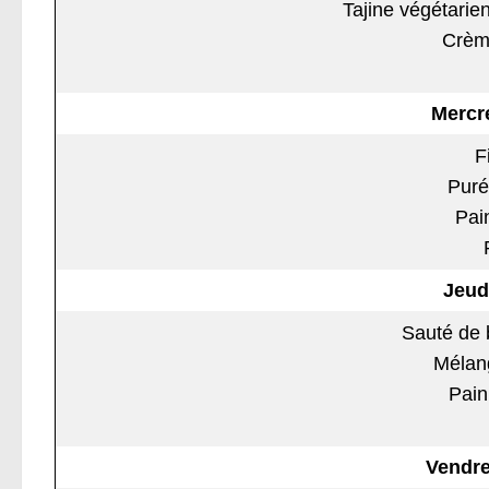
Tajine végétarie
Crèm
Mercr
F
Puré
Pai
Jeud
Sauté de 
Mélan
Pain
Vendre