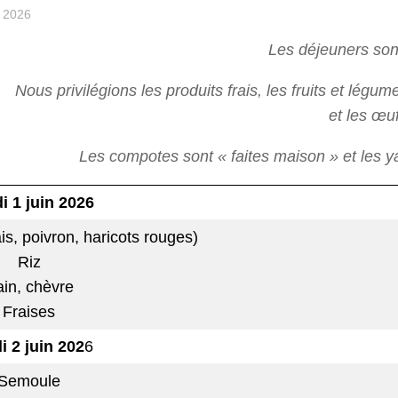
 2026
Les déjeuners sont
Nous privilégions les produits frais, les fruits et légu
et les œuf
Les compotes sont « faites maison » et les y
i
1 juin 2026
is, poivron, haricots rouges)
Riz
in, chèvre
Fraises
d
i 2 juin
202
6
Semoule