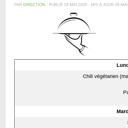
PAR
DIRECTION
· PUBLIÉ
29 MAI 2026
· MIS À JOUR
29 MAI
L
und
Chili végétarien (ma
Pa
Mar